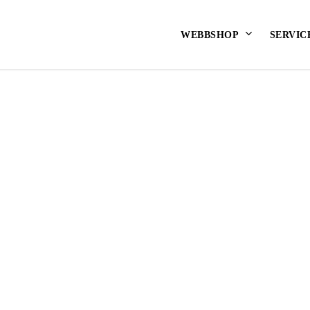
Varukorg
WEBBSHOP
SERVIC
Pfaff
Juki
KINER
PFAFF SYMASKINER
JUKI IN
LOCK
PFAFF OVERLOCK
EHÖR
PFAFF TILLBEHÖR
OBLIGATORISKT
*
OBLIGATORISKT
*