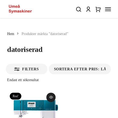
Skip
Menu
to
Close
search
account
Close
Varukorg
Close
main
Cart
Filters
Quick
content
View
Hem
Produkter märkta ”datoriserad”
datoriserad
FILTERS
Endast ett sökresultat
Rea!