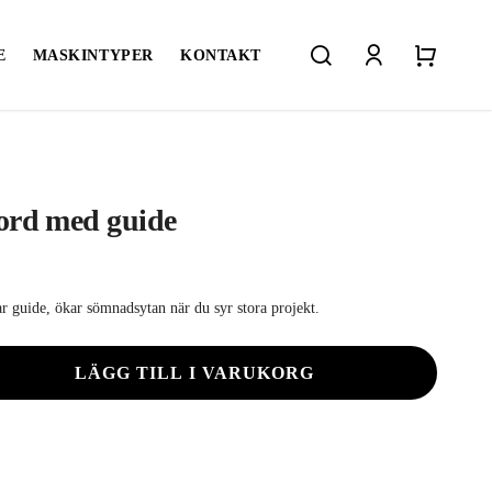
search
account
Close
Close
E
MASKINTYPER
KONTAKT
Cart
Quick
View
Diverse
SYMASKINSNÅLAR
SYSKRIN
ord med guide
SYTILLBEHÖR
DUSTRI
rande
t
r guide, ökar sömnadsytan när du syr stora projekt.
0 kr.
LÄGG TILL I VARUKORG