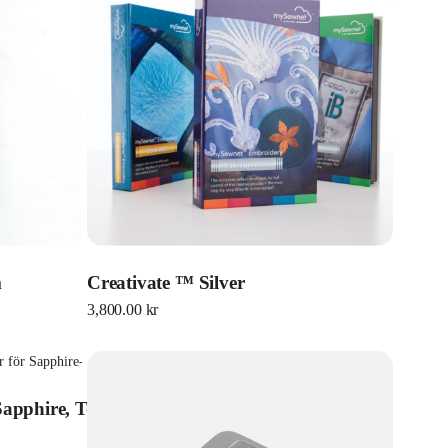
m
Creativate ™ Silver
3,800.00
kr
Sapphire, Topaz och Opal)