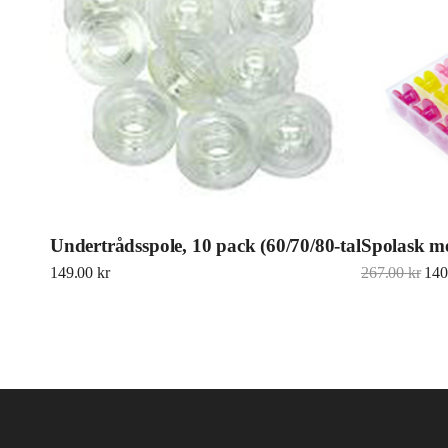
Undertrådsspole, 10 pack (60/70/80-talet)
Spolask m
Det 
149.00
kr
267.00
kr
140