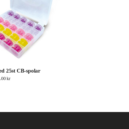
ed 25st CB-spolar
ursprungliga priset var: 267.00 kr.
Det nuvarande priset är: 140.00 kr.
.00
kr