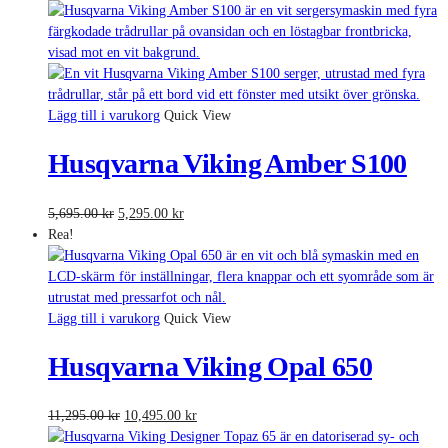
priset
priset
var:
är:
7,495.00 kr.
6,995.00 kr.
Lägg till i varukorg
Quick View
Husqvarna Viking Amber S100
Det
Det
5,695.00
kr
5,295.00
kr
ursprungliga
nuvarande
Rea!
priset
priset
var:
är:
5,695.00 kr.
5,295.00 kr.
Lägg till i varukorg
Quick View
Husqvarna Viking Opal 650
Det
Det
11,295.00
kr
10,495.00
kr
ursprungliga
nuvarande