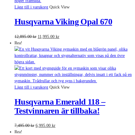
35,495.00 kr.
27,895.00 kr.
Lägg till i varukorg
Quick View
Husqvarna Viking Opal 670
Det
Det
12,895.00
kr
11,995.00
kr
ursprungliga
nuvarande
Rea!
priset
priset
var:
är:
12,895.00 kr.
11,995.00 kr.
Lägg till i varukorg
Quick View
Husqvarna Emerald 118 –
Testvinnaren är tillbaka!
Det
Det
7,495.00
kr
6,995.00
kr
ursprungliga
nuvarande
Rea!