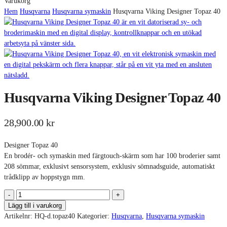
Close
Varukorg
Cart
Hem
Husqvarna
Husqvarna symaskin
Husqvarna Viking Designer Topaz 40
Husqvarna Viking Designer Topaz 40
28,900.00
kr
Designer Topaz 40
En brodér- och symaskin med färgtouch-skärm som har 100 broderier samt
208 sömmar, exklusivt sensorsystem, exklusiv sömnadsguide, automatiskt
trådklipp av hoppstygn mm.
HUSQVARNA
VIKING
Lägg till i varukorg
DESIGNER
Artikelnr:
HQ-d.topaz40
Kategorier:
Husqvarna
,
Husqvarna symaskin
TOPAZ