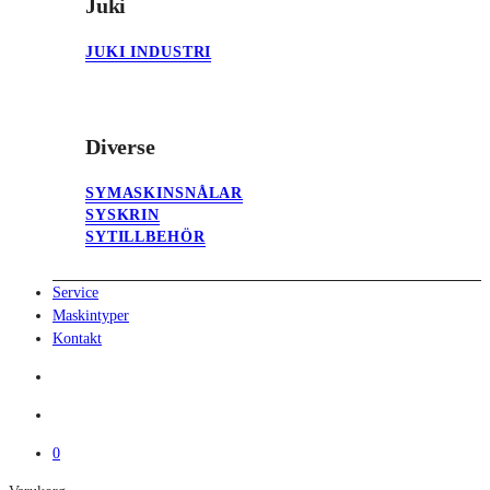
Juki
JUKI INDUSTRI
Diverse
SYMASKINSNÅLAR
SYSKRIN
SYTILLBEHÖR
Service
Maskintyper
Kontakt
search
account
0