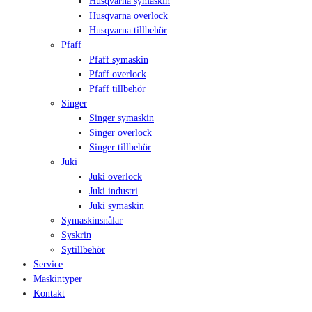
Husqvarna symaskin
Husqvarna overlock
Husqvarna tillbehör
Pfaff
Pfaff symaskin
Pfaff overlock
Pfaff tillbehör
Singer
Singer symaskin
Singer overlock
Singer tillbehör
Juki
Juki overlock
Juki industri
Juki symaskin
Symaskinsnålar
Syskrin
Sytillbehör
Service
Maskintyper
Kontakt