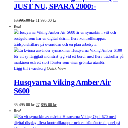
JUST NU, SPARA 2000:-
Det
Det
13,995.00
kr
11,995.00
kr
ursprungliga
nuvarande
Rea!
priset
priset
var:
är:
13,995.00 kr.
11,995.00 kr.
Lägg till i varukorg
Quick View
Husqvarna Viking Amber Air
S600
Det
Det
35,495.00
kr
27,895.00
kr
ursprungliga
nuvarande
Rea!
priset
priset
var:
är: