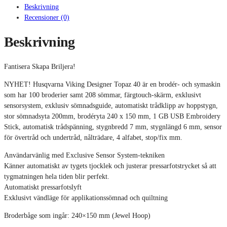
Beskrivning
40
MÄNGD
Recensioner (0)
Beskrivning
Fantisera Skapa Briljera!
NYHET! Husqvarna Viking Designer Topaz 40 är en brodér- och symaskin
som har 100 broderier samt 208 sömmar, färgtouch-skärm, exklusivt
sensorsystem, exklusiv sömnadsguide, automatiskt trådklipp av hoppstygn,
stor sömnadsyta 200mm, brodéryta 240 x 150 mm, 1 GB USB Embroidery
Stick, automatisk trådspänning, stygnbredd 7 mm, stygnlängd 6 mm, sensor
för övertråd och undertråd, nålträdare, 4 alfabet, stop/fix mm.
Användarvänlig med Exclusive Sensor System-tekniken
Känner automatiskt av tygets tjocklek och justerar pressarfotstrycket så att
tygmatningen hela tiden blir perfekt.
Automatiskt pressarfotslyft
Exklusivt vändläge för applikationssömnad och quiltning
Broderbåge som ingår: 240×150 mm (Jewel Hoop)