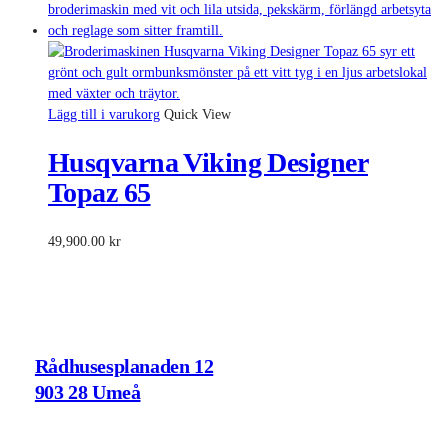
priset
priset
var:
är:
11,295.00 kr.
10,495.00 kr.
Lägg till i varukorg
Quick View
Husqvarna Viking Designer
Topaz 65
49,900.00
kr
ADRESS
Rådhusesplanaden 12
903 28 Umeå