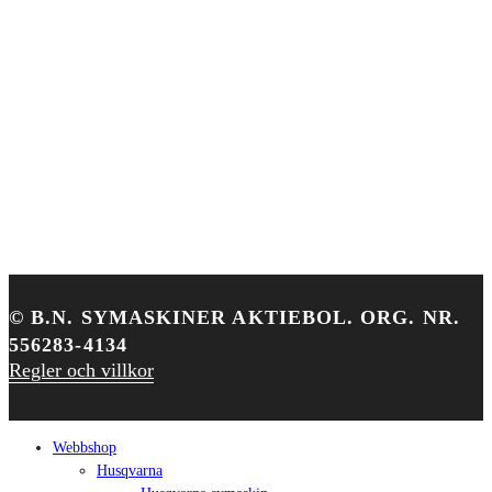
TELEFON
090–77 07 17
E-POST
info@umeasymaskiner.se
Facebook
Instagram
©
B.N. SYMASKINER AKTIEBOL. ORG. NR.
556283-4134
Regler och villkor
Close
Webbshop
Menu
Husqvarna