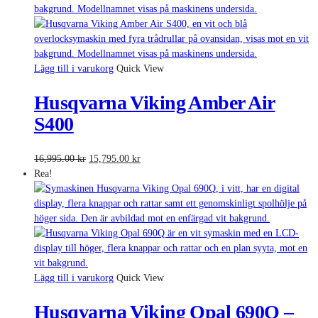
Lägg till i varukorg
Quick View
Husqvarna Viking Amber Air
S400
Det
Det
16,995.00
kr
15,795.00
kr
ursprungliga
nuvarande
Rea!
priset
priset
var:
är:
16,995.00 kr.
15,795.00 kr.
Lägg till i varukorg
Quick View
Husqvarna Viking Opal 690Q –