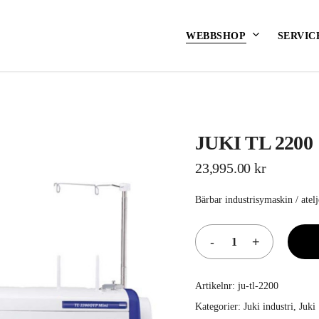
Varukorg
WEBBSHOP
SERVIC
JUKI TL 2200
Pfaff
Juki
KINER
PFAFF SYMASKINER
JUKI IN
23,995.00
kr
LOCK
PFAFF OVERLOCK
EHÖR
PFAFF TILLBEHÖR
Bärbar industrisymaskin / ate
Artikelnr:
ju-tl-2200
Kategorier:
Juki industri
,
Juki