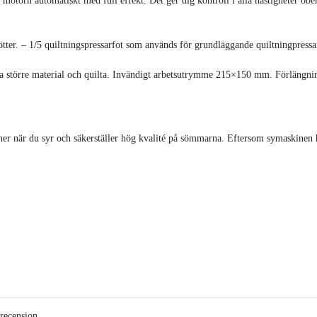
 motorn automatiskt med full effekt. Det ger dig kontroll i alla hastigheter obe
tter. – 1/5 quiltningspressarfot som används för grundläggande quiltningpressar
tta större material och quilta. Invändigt arbetsutrymme 215×150 mm. Förlängni
 när du syr och säkerställer hög kvalité på sömmarna. Eftersom symaskinen har
recension.