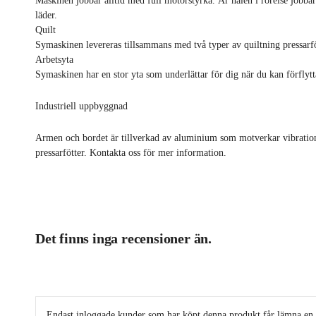
Maskinen jobbar alltid med full motorstyrka. Är nålen i rörelse jobbar
läder.
Quilt
Symaskinen levereras tillsammans med två typer av quiltning pressarfö
Arbetsyta
Symaskinen har en stor yta som underlättar för dig när du kan förfly
Industriell uppbyggnad
Armen och bordet är tillverkad av aluminium som motverkar vibrationer
pressarfötter. Kontakta oss för mer information.
Det finns inga recensioner än.
Endast inloggade kunder som har köpt denna produkt får lämna en 