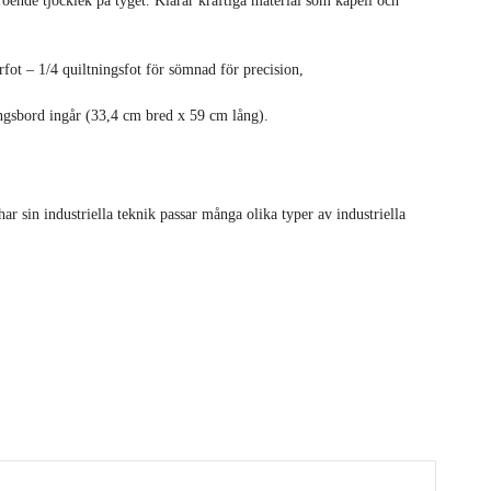
roende tjocklek på tyget. Klarar kraftiga material som kapell och
fot – 1/4 quiltningsfot för sömnad för precision,
ngsbord ingår (33,4 cm bred x 59 cm lång).
 sin industriella teknik passar många olika typer av industriella