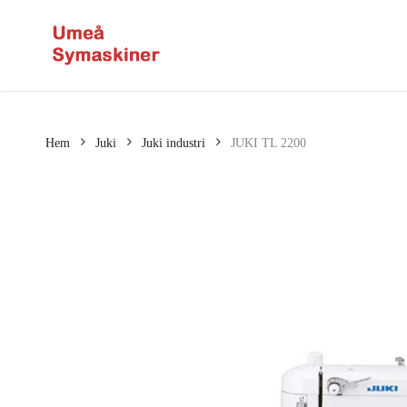
Skip
to
main
content
Hem
Juki
Juki industri
JUKI TL 2200
Husqvarna
Singer
HUSQVARNA
SINGER SYMAS
SYMASKINER
SINGER OVER
HUSQVARNA OVERLOCK
SINGER TILLB
HUSQVARNA
TILLBEHÖR