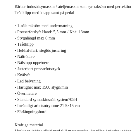
Bärbar industrisymaskin / ateljémaskin som syr raksöm med perfektion.
Trådklipp med knapp samt på pedal.
• 1-nåls raksöm med undermatning
• Pressarfotslyft Hand: 5,5 mm / Knä: 13mm
• Stygnlängd max 6 mm
• Trådklipp
• Hel/halvfart, steglös justering
• Nålträdare
• Nålstopp uppe/nere
• Justerbart pressarfotstryck
• Knälyft
• Led belysning
• Hastighet max 1500 stygn/min
• Övermatare
• Standard symaskinsnål, system705H
• Invändigt arbetsutrymme 21.5×15 cm
• Förlängningsbord
Kraftiga material