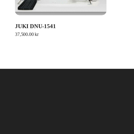
JUKI DNU-1541
37,500.00
kr
Rådhusesplanaden 12
903 28 Umeå