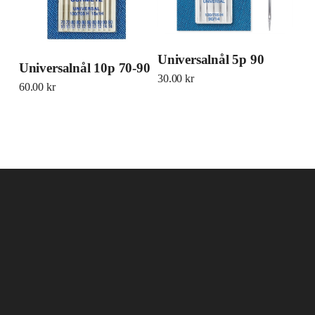
Universalnål 5p 90
Universalnål 10p 70-90
30.00
kr
60.00
kr
Rådhusesplanaden 12
903 28 Umeå
090–77 07 17