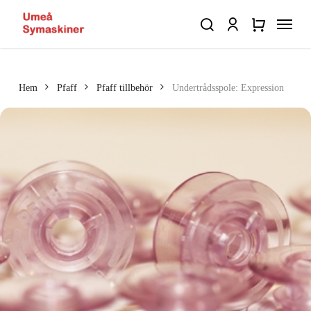
Skip
Menu
to
search
account
Close
Varukorg
Close
main
Cart
Quick
content
View
Hem
Pfaff
Pfaff tillbehör
Undertrådsspole: Expression