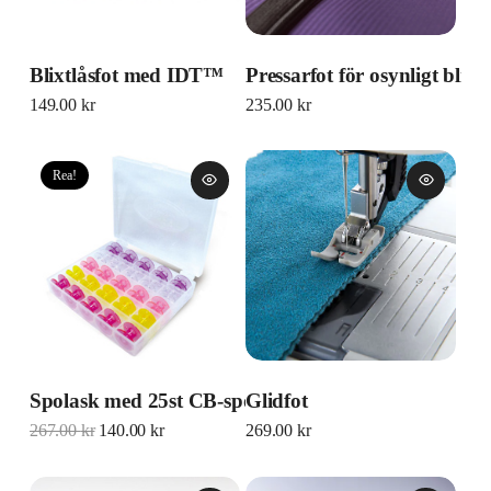
Blixtlåsfot med IDT™
Pressarfot för osynligt blixtl
149.00
kr
235.00
kr
Rea!
Spolask med 25st CB-spolar
Glidfot
Det ursprungliga priset var: 267.00 kr.
Det nuvarande priset är: 140.00 kr.
267.00
kr
140.00
kr
269.00
kr