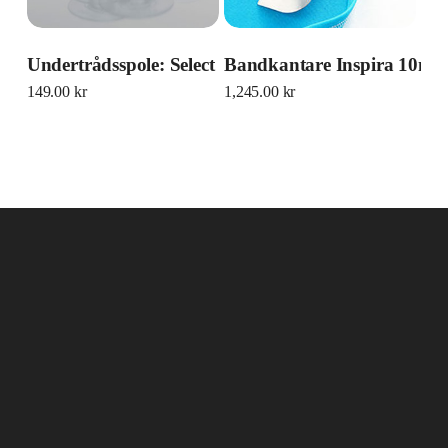
Undertrådsspole: Select
Bandkantare Inspira 10m
149.00
kr
1,245.00
kr
Rådhusesplanaden 12
903 28 Umeå
090–77 07 17
info@umeasymaskiner.se