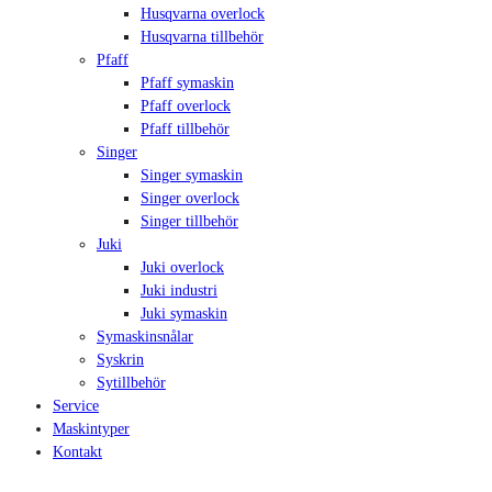
Husqvarna overlock
Husqvarna tillbehör
Pfaff
Pfaff symaskin
Pfaff overlock
Pfaff tillbehör
Singer
Singer symaskin
Singer overlock
Singer tillbehör
Juki
Juki overlock
Juki industri
Juki symaskin
Symaskinsnålar
Syskrin
Sytillbehör
Service
Maskintyper
Kontakt
Close