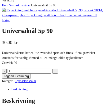
Close
Varukorg
Cart
Hem
Symaskinsnålar
Universalnål 5p 90
Universalnål 5p 90
30.00
kr
Universalnålarna har en lite avrundad spets och finns i flera grovlekar.
Används för vanlig sömnad till en mängd olika tygkvaliteter.
Grovlek 90
UNIVERSALNÅL
5P
Lägg till i varukorg
90
Kategori:
Symaskinsnålar
MÄNGD
Beskrivning
Beskrivning