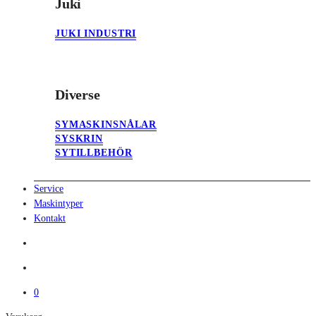
Juki
JUKI INDUSTRI
Diverse
SYMASKINSNÅLAR
SYSKRIN
SYTILLBEHÖR
Service
Maskintyper
Kontakt
search
account
0