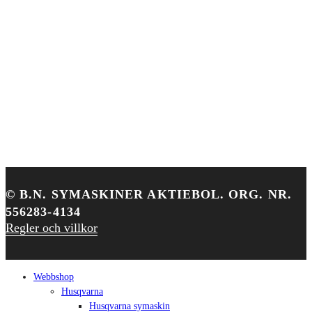
TELEFON
090–77 07 17
E-POST
info@umeasymaskiner.se
Facebook
Instagram
©
B.N. SYMASKINER AKTIEBOL. ORG. NR.
556283-4134
Regler och villkor
Close
Webbshop
Menu
Husqvarna
Husqvarna symaskin